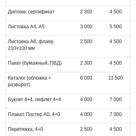
Диплом, сертификат
2 300
4 500
Листовка А4, А5
3 000
5 500
Листовка А6, флаер
2 500
4 500
210×100 мм
Пакет (бумажный, ПВД)
2 300
4 500
Каталог (обложка +
6 000
11 500
разворот)
Буклет 4+4, лифлет 4+4
4 000
7 000
Плакат, Постер А0, 4+0
4 000
7 000
Перетяжка, 4+0
2 500
4 500